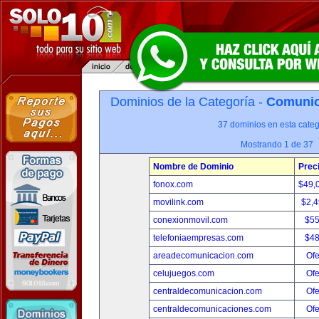
Dominios de la Categoría -
Comunica
37 dominios en esta categ
Mostrando 1 de 37
Nombre de Dominio
Prec
fonox.com
$49,
movilink.com
$2,
conexionmovil.com
$5
telefoniaempresas.com
$4
areadecomunicacion.com
Ofe
celujuegos.com
Ofe
centraldecomunicacion.com
Ofe
centraldecomunicaciones.com
Ofe