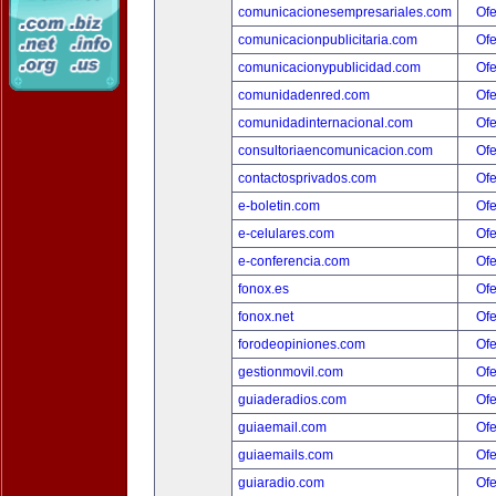
comunicacionesempresariales.com
Ofe
comunicacionpublicitaria.com
Ofe
comunicacionypublicidad.com
Ofe
comunidadenred.com
Ofe
comunidadinternacional.com
Ofe
consultoriaencomunicacion.com
Ofe
contactosprivados.com
Ofe
e-boletin.com
Ofe
e-celulares.com
Ofe
e-conferencia.com
Ofe
fonox.es
Ofe
fonox.net
Ofe
forodeopiniones.com
Ofe
gestionmovil.com
Ofe
guiaderadios.com
Ofe
guiaemail.com
Ofe
guiaemails.com
Ofe
guiaradio.com
Ofe