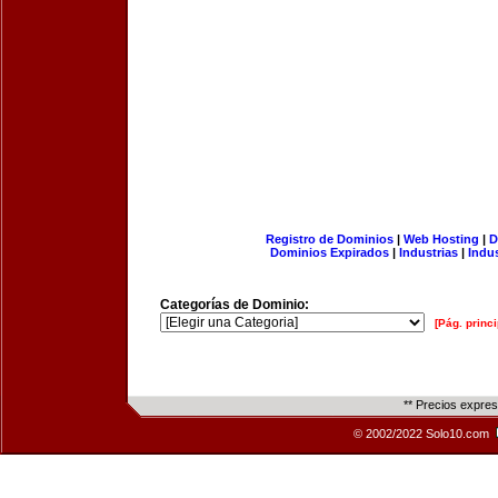
Registro de Dominios
|
Web Hosting
|
D
Dominios Expirados
|
Industrias
|
Indu
Categorías de Dominio:
[Pág. princi
** Precios expre
© 2002/2022 Solo10.com