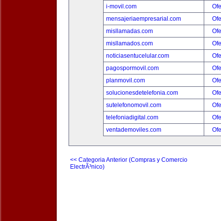
i-movil.com
Ofe
mensajeriaempresarial.com
Ofe
misllamadas.com
Ofe
misllamados.com
Ofe
noticiasentucelular.com
Ofe
pagospormovil.com
Ofe
planmovil.com
Ofe
solucionesdetelefonia.com
Ofe
sutelefonomovil.com
Ofe
telefoniadigital.com
Ofe
ventademoviles.com
Ofe
<< Categoria Anterior (Compras y Comercio
ElectrÃ³nico)