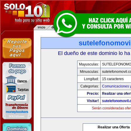
sutelefonomovi
El dueño de este dominio lo ha
Mayusculas:
SUTELEFONOMO
Minusculas:
sutelefonomovil.
Longitud:
15 caracteres
Categorias:
Comunicaciones y
Precio:
Realizar una ofer
Visitar!
sutelefonomovil
Serán consideradas ofer
Realizar una Oferta