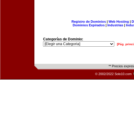
Registro de Dominios
|
Web Hosting
|
D
Dominios Expirados
|
Industrias
|
Indu
Categorías de Dominio:
[Pág. princi
** Precios expre
© 2002/2022 Solo10.com