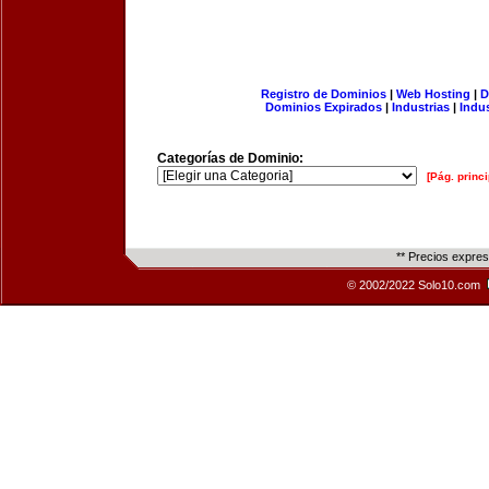
Registro de Dominios
|
Web Hosting
|
D
Dominios Expirados
|
Industrias
|
Indu
Categorías de Dominio:
[Pág. princi
** Precios expre
© 2002/2022 Solo10.com