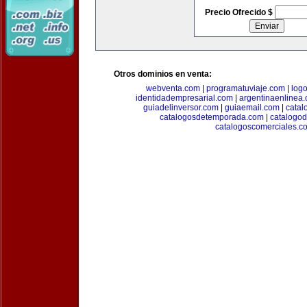
Precio Ofrecido $
Otros dominios en venta:
webventa.com
|
programatuviaje.com
|
log
identidadempresarial.com
|
argentinaenlinea
guiadelinversor.com
|
guiaemail.com
|
catal
catalogosdetemporada.com
|
catalogo
catalogoscomerciales.c