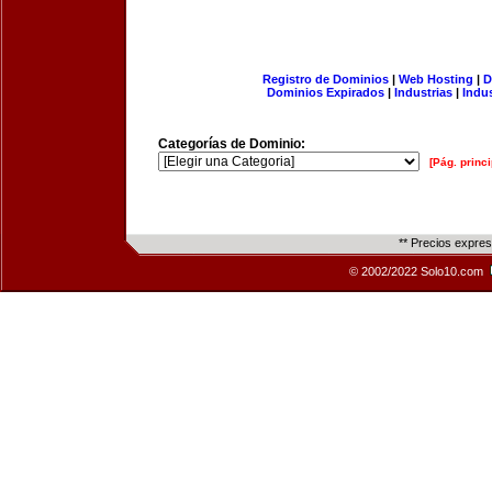
Registro de Dominios
|
Web Hosting
|
D
Dominios Expirados
|
Industrias
|
Indu
Categorías de Dominio:
[Pág. princi
** Precios expre
© 2002/2022 Solo10.com