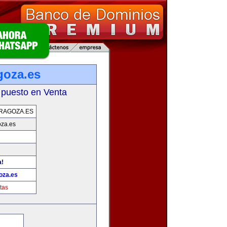
goza.es
 puesto en Venta
RAGOZA.ES
oza.es
a!
oza.es
tas