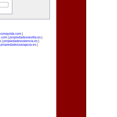
econquista.com
|
o.com
|
propiedadessevilla.es
|
s
|
propiedadesvalencia.es
|
|
propiedadeszaragoza.es
|