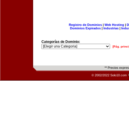
Registro de Dominios
|
Web Hosting
|
D
Dominios Expirados
|
Industrias
|
Indu
Categorías de Dominio:
[Pág. princi
** Precios expre
© 2002/2022 Solo10.com