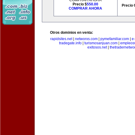
COMPRAR AHORA
Precio $
550.00
Precio 
COMPRAR AHORA
Otros dominios en venta:
rapidsites.net
|
networxs.com
|
pymefamiliar.com
|
e
tradegate.info
|
turismosanjuan.com
|
empleos
exitosos.net
|
thetradernetwo