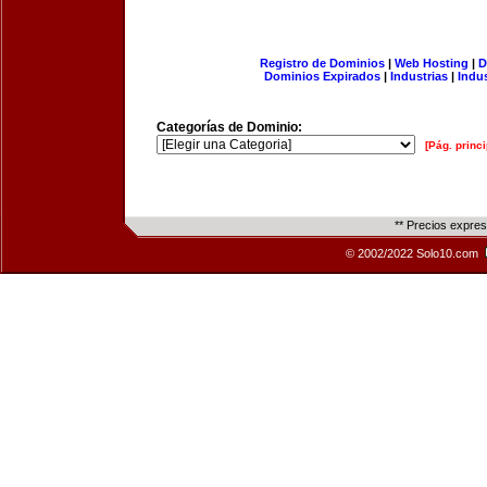
Registro de Dominios
|
Web Hosting
|
D
Dominios Expirados
|
Industrias
|
Indu
Categorías de Dominio:
[Pág. princi
** Precios expre
© 2002/2022 Solo10.com