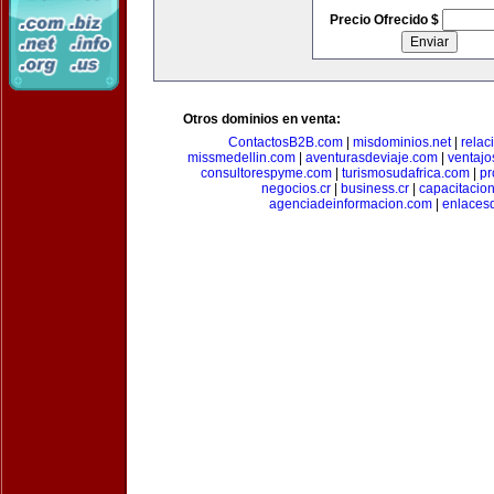
Precio Ofrecido $
Otros dominios en venta:
ContactosB2B.com
|
misdominios.net
|
rela
missmedellin.com
|
aventurasdeviaje.com
|
ventaj
consultorespyme.com
|
turismosudafrica.com
|
pr
negocios.cr
|
business.cr
|
capacitaci
agenciadeinformacion.com
|
enlaces