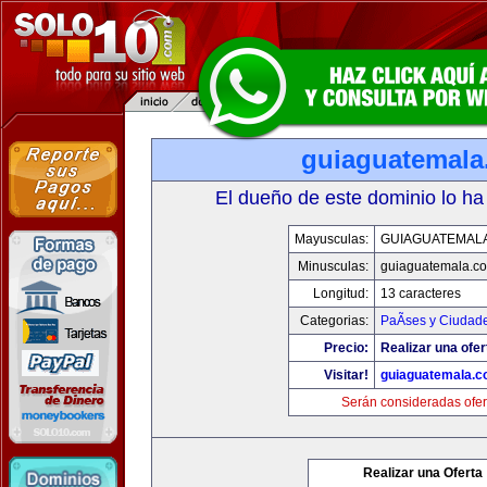
guiaguatemal
El dueño de este dominio lo ha
Mayusculas:
GUIAGUATEMAL
Minusculas:
guiaguatemala.c
Longitud:
13 caracteres
Categorias:
PaÃ­ses y Ciudad
Precio:
Realizar una ofer
Visitar!
guiaguatemala.
Serán consideradas ofer
Realizar una Oferta