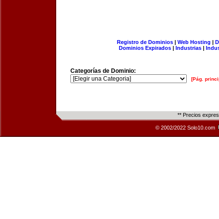
Registro de Dominios
|
Web Hosting
|
D
Dominios Expirados
|
Industrias
|
Indu
Categorías de Dominio:
[Pág. princi
** Precios expre
© 2002/2022 Solo10.com