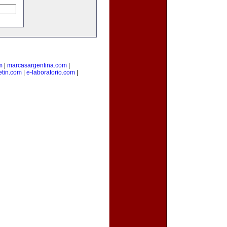
m
|
marcasargentina.com
|
etin.com
|
e-laboratorio.com
|