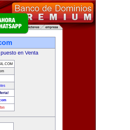
.com
 puesto en Venta
IL.COM
com
tes
ferta!
.com
tas