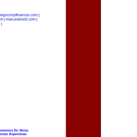
negociosyfinanzas.com
|
om
|
marcasbrasil.com
|
m
|
ominios En Venta
strias Argentinas