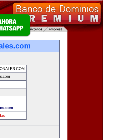
ales.com
IONALES.COM
es.com
les.com
tas