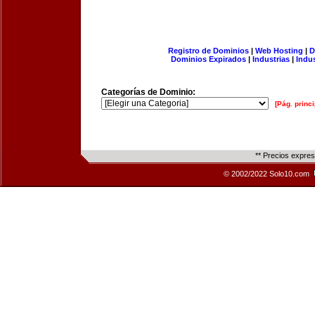
Registro de Dominios
|
Web Hosting
|
D
Dominios Expirados
|
Industrias
|
Indu
Categorías de Dominio:
[Pág. princi
** Precios expre
© 2002/2022 Solo10.com