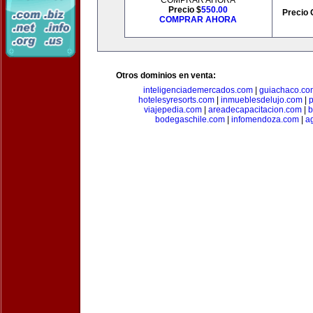
COMPRAR AHORA
Precio $
550.00
Precio 
COMPRAR AHORA
Otros dominios en venta:
inteligenciademercados.com
|
guiachaco.co
hotelesyresorts.com
|
inmueblesdelujo.com
|
p
viajepedia.com
|
areadecapacitacion.com
|
b
bodegaschile.com
|
infomendoza.com
|
a