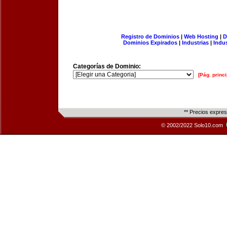
Registro de Dominios
|
Web Hosting
|
D
Dominios Expirados
|
Industrias
|
Indu
Categorías de Dominio:
[Pág. princi
** Precios expre
© 2002/2022 Solo10.com