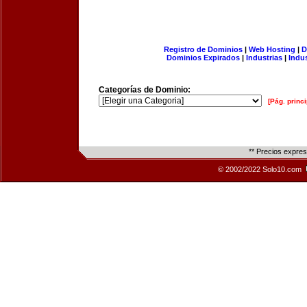
Registro de Dominios
|
Web Hosting
|
D
Dominios Expirados
|
Industrias
|
Indu
Categorías de Dominio:
[Pág. princi
** Precios expre
© 2002/2022 Solo10.com