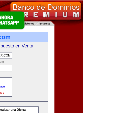
.com
 puesto en Venta
ER.COM
com
.com
tas
ealizar una Oferta