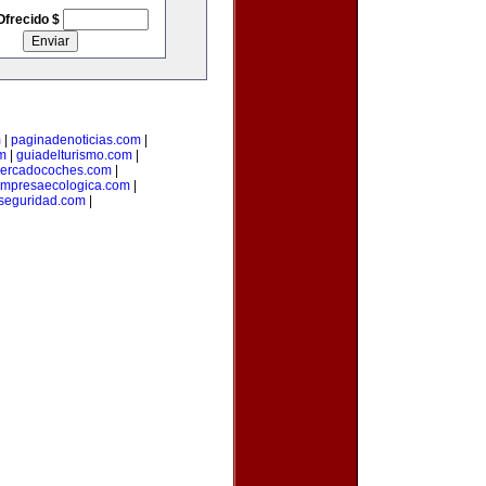
Ofrecido $
m
|
paginadenoticias.com
|
m
|
guiadelturismo.com
|
ercadocoches.com
|
mpresaecologica.com
|
seguridad.com
|