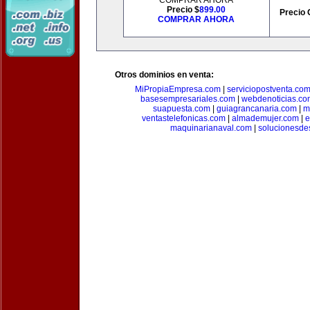
COMPRAR AHORA
Precio $
899.00
Precio 
COMPRAR AHORA
Otros dominios en venta:
MiPropiaEmpresa.com
|
serviciopostventa.co
basesempresariales.com
|
webdenoticias.co
suapuesta.com
|
guiagrancanaria.com
|
m
ventastelefonicas.com
|
almademujer.com
|
e
maquinarianaval.com
|
solucionesde