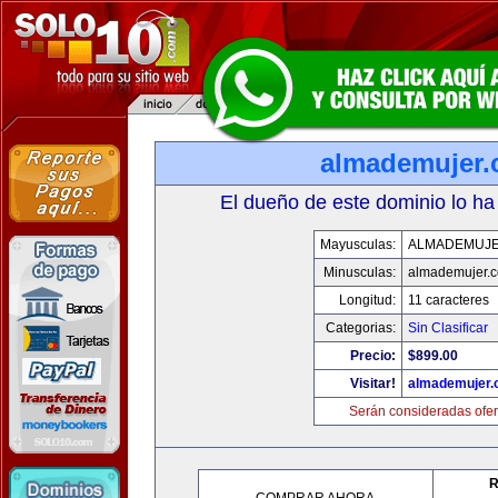
almademujer
El dueño de este dominio lo ha
Mayusculas:
ALMADEMUJ
Minusculas:
almademujer.
Longitud:
11 caracteres
Categorias:
Sin Clasificar
Precio:
$899.00
Visitar!
almademujer
Serán consideradas ofer
R