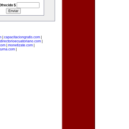
Ofrecido $
m
|
capacitaciongratis.com
|
directorioecuatoriano.com
|
.com
|
monetizate.com
|
turna.com
|