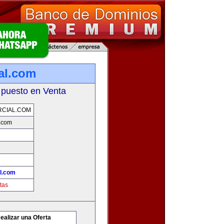
al.com
 puesto en Venta
CIAL.COM
.com
l.com
tas
ealizar una Oferta