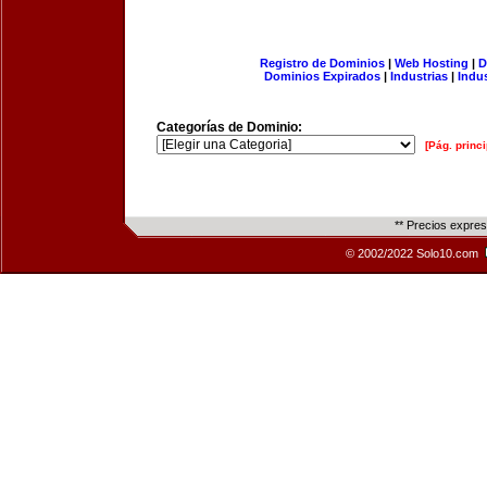
Registro de Dominios
|
Web Hosting
|
D
Dominios Expirados
|
Industrias
|
Indu
Categorías de Dominio:
[Pág. princi
** Precios expre
© 2002/2022 Solo10.com