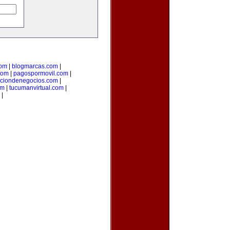
com
|
blogmarcas.com
|
com
|
pagospormovil.com
|
cciondenegocios.com
|
om
|
tucumanvirtual.com
|
|