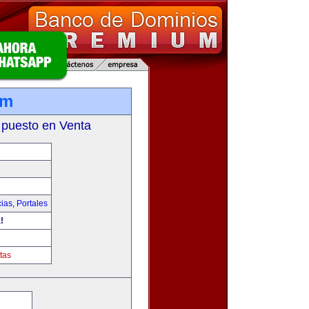
om
 puesto en Venta
cias
,
Portales
!
tas