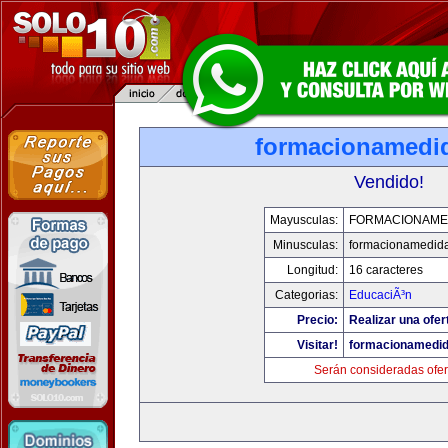
formacionamedi
Vendido!
Mayusculas:
FORMACIONAME
Minusculas:
formacionamedid
Longitud:
16 caracteres
Categorias:
EducaciÃ³n
Precio:
Realizar una ofer
Visitar!
formacionamedi
Serán consideradas ofer