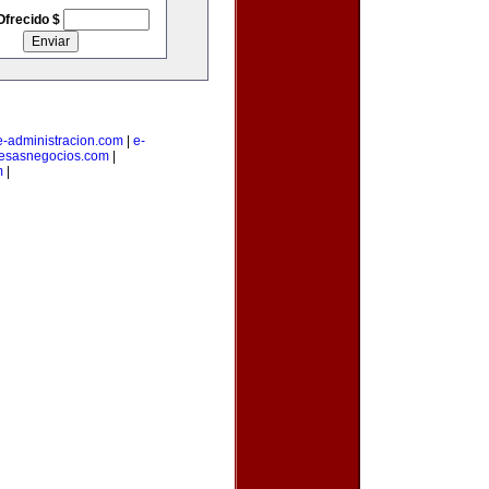
Ofrecido $
e-administracion.com
|
e-
esasnegocios.com
|
m
|