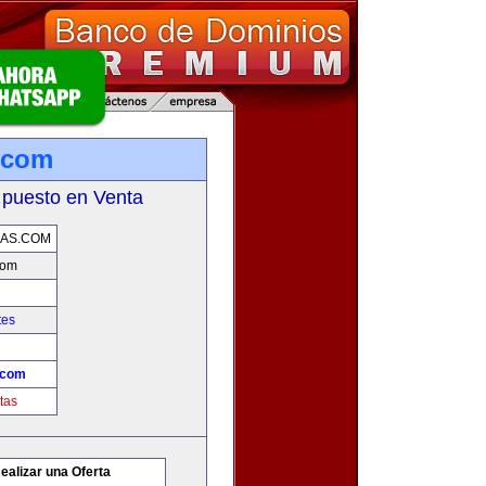
.com
 puesto en Venta
AS.COM
com
tes
.com
tas
ealizar una Oferta