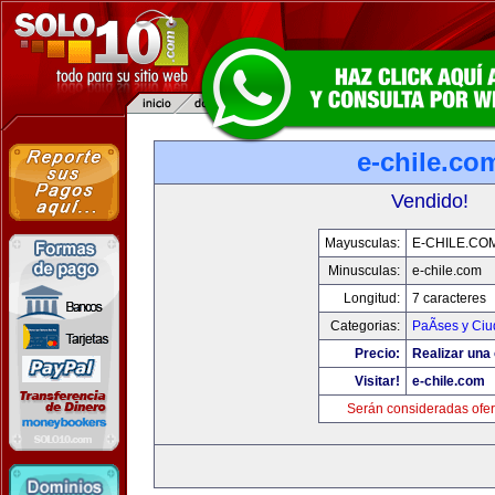
e-chile.co
Vendido!
Mayusculas:
E-CHILE.CO
Minusculas:
e-chile.com
Longitud:
7 caracteres
Categorias:
PaÃ­ses y Ci
Precio:
Realizar una 
Visitar!
e-chile.com
Serán consideradas ofer