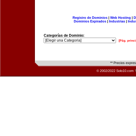
Registro de Dominios
|
Web Hosting
|
D
Dominios Expirados
|
Industrias
|
Indu
Categorías de Dominio:
[Pág. princi
** Precios expre
© 2002/2022 Solo10.com