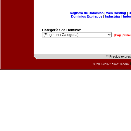
Registro de Dominios
|
Web Hosting
|
D
Dominios Expirados
|
Industrias
|
Indu
Categorías de Dominio:
[Pág. princi
** Precios expre
© 2002/2022 Solo10.com