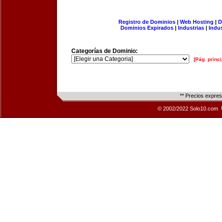
Registro de Dominios
|
Web Hosting
|
D
Dominios Expirados
|
Industrias
|
Indu
Categorías de Dominio:
[Pág. princi
** Precios expre
© 2002/2022 Solo10.com