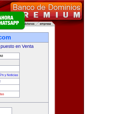
.com
 puesto en Venta
OM
Ã³n y Noticias
!
tas