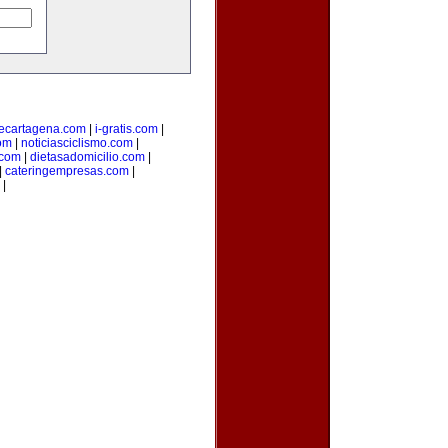
ecartagena.com
|
i-gratis.com
|
om
|
noticiasciclismo.com
|
.com
|
dietasadomicilio.com
|
|
cateringempresas.com
|
|