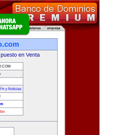
mo.com
 puesto en Venta
O.COM
m
Ã³n y Noticias
!
om
tas