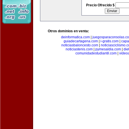
Precio Ofrecido $
Otros dominios en venta:
deinformatica.com
|
juegosparaconsolas.c
guiadecartagena.com
|
i-gratis.com
|
capa
noticiasbaloncesto.com
|
noticiasciclismo.
noticiastenis.com
|
pymesaldia.com
|
die
comunidadestudiantil.com
|
video