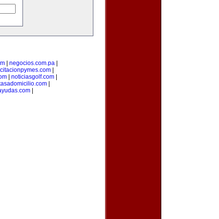
om
|
negocios.com.pa
|
citacionpymes.com
|
com
|
noticiasgolf.com
|
tasadomicilio.com
|
ayudas.com
|