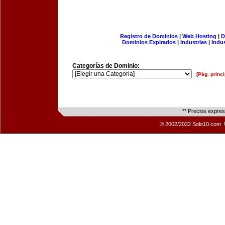
Registro de Dominios
|
Web Hosting
|
D
Dominios Expirados
|
Industrias
|
Indu
Categorías de Dominio:
[Pág. princi
** Precios expre
© 2002/2022 Solo10.com