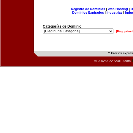
Registro de Dominios
|
Web Hosting
|
D
Dominios Expirados
|
Industrias
|
Indu
Categorías de Dominio:
[Pág. princi
** Precios expre
© 2002/2022 Solo10.com