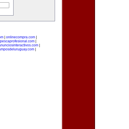
om
|
onlinecompra.com
|
pescaprofesional.com
|
anunciosinteractivos.com
|
amposdeluruguay.com
|