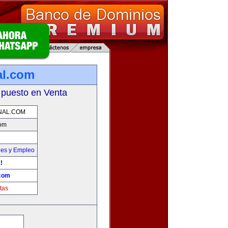
al.com
 puesto en Venta
NAL.COM
com
nes y Empleo
!
.com
tas