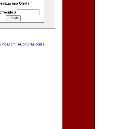
ealizar una Oferta
Ofrecido $
Vinos.com
|
i-Compras.com
|