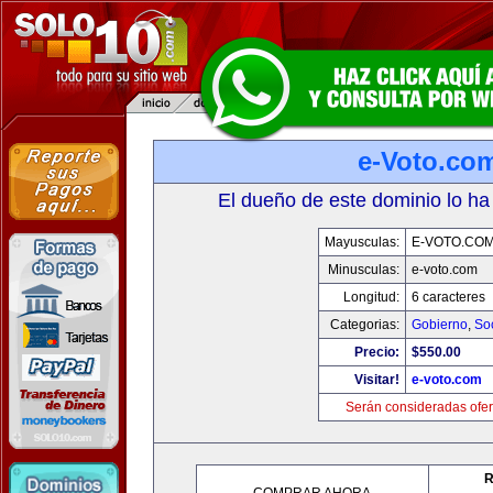
e-Voto.co
El dueño de este dominio lo ha
Mayusculas:
E-VOTO.CO
Minusculas:
e-voto.com
Longitud:
6 caracteres
Categorias:
Gobierno
,
So
Precio:
$550.00
Visitar!
e-voto.com
Serán consideradas ofer
R