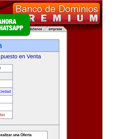
m
 puesto en Venta
M
ciedad
tas
ealizar una Oferta