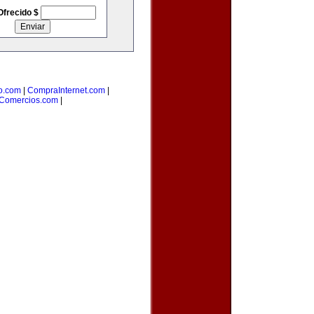
Ofrecido $
o.com
|
CompraInternet.com
|
Comercios.com
|