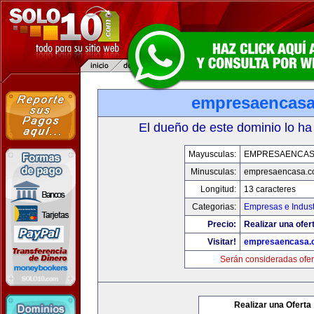
empresaencas
El dueño de este dominio lo ha
Mayusculas:
EMPRESAENCAS
Minusculas:
empresaencasa.
Longitud:
13 caracteres
Categorias:
Empresas e Indust
Precio:
Realizar una ofer
Visitar!
empresaencasa.
Serán consideradas ofer
Realizar una Oferta