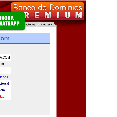
com
A.COM
com
udades
oferta!
com
tas