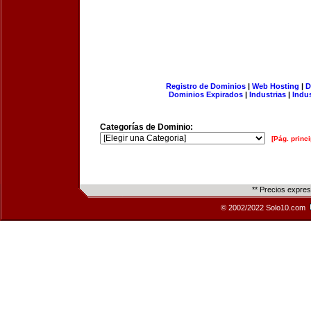
Registro de Dominios
|
Web Hosting
|
D
Dominios Expirados
|
Industrias
|
Indu
Categorías de Dominio:
[Pág. princi
** Precios expre
© 2002/2022 Solo10.com