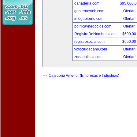
ganaderia.com
$95,000.
gobiernoweb.com
Ofertar!
infogobierno.com
Ofertar!
politicaynegocios.com
Ofertar!
RegistroDeNombres.com
$600.00
registrosocial.com
$650.00
votociudadano.com
Ofertar!
zonapolitica.com
Ofertar!
<< Categoria Anterior (Empresas e Industrias)