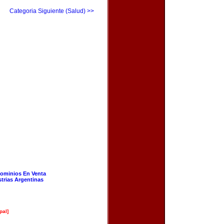
Categoria Siguiente (Salud) >>
ominios En Venta
strias Argentinas
pal]